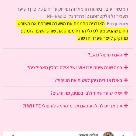
המכשיר עובד בשיטת תרמוליזה (פירוק ע"י חום). לוכדן השיער
מעביר גל אלקטרומגנטי בתדר גלי RF- Radio
Frequency.
האנרגיה מחממת את השערה ושורפת את השורש.
החום שהגיע מפולס גלי הרדיו מפרק את שורש השערה ומונע
מהזקיק לייצר שערה חדשה.
האם הטיפול כואב?
במה שונה שיטת I WHITE של אילה ברלין מאפילציה?
באילו אזורים ניתן לעשות את הטיפול?
יש לי שיער שחור ולבן בפנים, מה עושים?
איך אני יכולה לדעת אם אני מתאימה לטיפולי I WHITE?